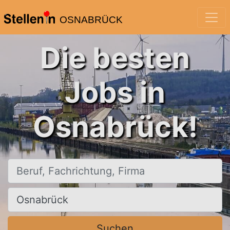
OSNABRÜCK
Die besten
Jobs in
Osnabrück!
Beruf, Fachrichtung, Firma
Ort, Stadt
Suchen