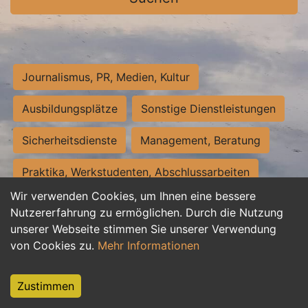
Journalismus, PR, Medien, Kultur
Ausbildungsplätze
Sonstige Dienstleistungen
Sicherheitsdienste
Management, Beratung
Praktika, Werkstudenten, Abschlussarbeiten
Wir verwenden Cookies, um Ihnen eine bessere
Personalwesen
Assistenz, Sekretariat
Nutzererfahrung zu ermöglichen. Durch die Nutzung
unserer Webseite stimmen Sie unserer Verwendung
Hilfskräfte, Aushilfs- und Nebenjobs
von Cookies zu.
Mehr Informationen
Einkauf, Logistik, Materialwirtschaft
Zustimmen
Weiterbildung, Studium, duale Ausbildung