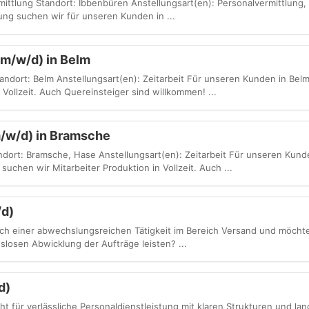
ttlung Standort: Ibbenbüren Anstellungsart(en): Personalvermittlung,
tlung suchen wir für unseren Kunden in ...
(m/w/d) in Belm
tandort: Belm Anstellungsart(en): Zeitarbeit Für unseren Kunden in Bel
 Vollzeit. Auch Quereinsteiger sind willkommen! ...
m/w/d) in Bramsche
ndort: Bramsche, Hase Anstellungsart(en): Zeitarbeit Für unseren Kund
chen wir Mitarbeiter Produktion in Vollzeit. Auch ...
/d)
ach einer abwechslungsreichen Tätigkeit im Bereich Versand und möchte
slosen Abwicklung der Aufträge leisten? ...
d)
 für verlässliche Personaldienstleistung mit klaren Strukturen und lang