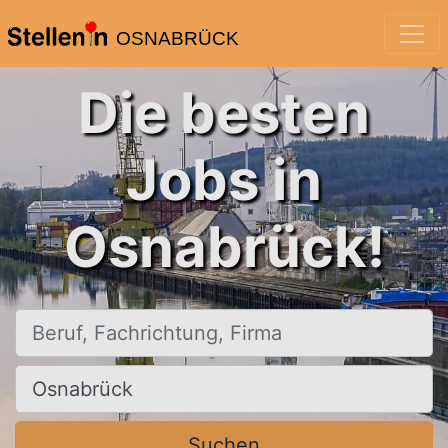
OSNABRÜCK
Die besten
Jobs in
Osnabrück!
Beruf, Fachrichtung, Firma
Ort, Stadt
Suchen