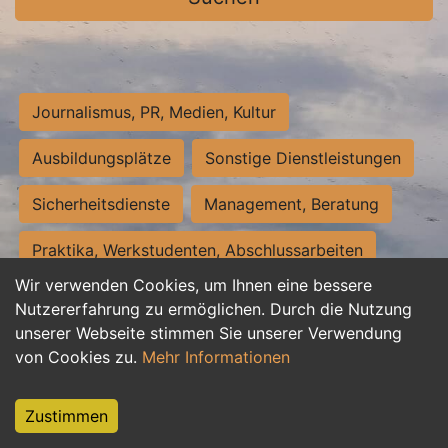
Journalismus, PR, Medien, Kultur
Ausbildungsplätze
Sonstige Dienstleistungen
Sicherheitsdienste
Management, Beratung
Praktika, Werkstudenten, Abschlussarbeiten
Wir verwenden Cookies, um Ihnen eine bessere
Personalwesen
Assistenz, Sekretariat
Nutzererfahrung zu ermöglichen. Durch die Nutzung
unserer Webseite stimmen Sie unserer Verwendung
Hilfskräfte, Aushilfs- und Nebenjobs
von Cookies zu.
Mehr Informationen
Einkauf, Logistik, Materialwirtschaft
Zustimmen
Weiterbildung, Studium, duale Ausbildung