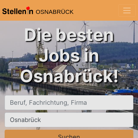
OSNABRÜCK
Die besten
Jobs in
Osnabrück!
Beruf, Fachrichtung, Firma
Ort, Stadt
Suchen