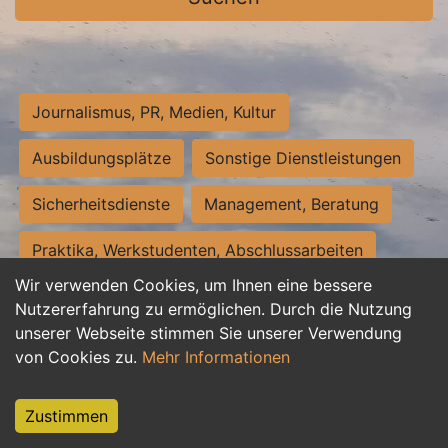
Journalismus, PR, Medien, Kultur
Ausbildungsplätze
Sonstige Dienstleistungen
Sicherheitsdienste
Management, Beratung
Praktika, Werkstudenten, Abschlussarbeiten
Wir verwenden Cookies, um Ihnen eine bessere
Personalwesen
Assistenz, Sekretariat
Nutzererfahrung zu ermöglichen. Durch die Nutzung
unserer Webseite stimmen Sie unserer Verwendung
Hilfskräfte, Aushilfs- und Nebenjobs
von Cookies zu.
Mehr Informationen
Einkauf, Logistik, Materialwirtschaft
Zustimmen
Weiterbildung, Studium, duale Ausbildung