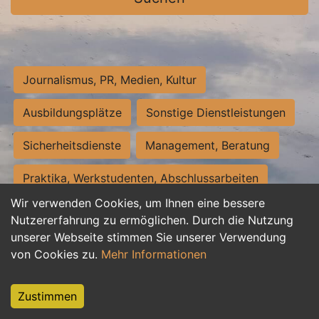
Journalismus, PR, Medien, Kultur
Ausbildungsplätze
Sonstige Dienstleistungen
Sicherheitsdienste
Management, Beratung
Praktika, Werkstudenten, Abschlussarbeiten
Wir verwenden Cookies, um Ihnen eine bessere
Personalwesen
Assistenz, Sekretariat
Nutzererfahrung zu ermöglichen. Durch die Nutzung
unserer Webseite stimmen Sie unserer Verwendung
Hilfskräfte, Aushilfs- und Nebenjobs
von Cookies zu.
Mehr Informationen
Einkauf, Logistik, Materialwirtschaft
Zustimmen
Weiterbildung, Studium, duale Ausbildung