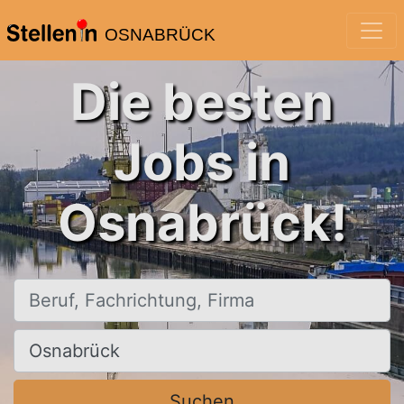
OSNABRÜCK
Die besten
Jobs in
Osnabrück!
Beruf, Fachrichtung, Firma
Ort, Stadt
Suchen