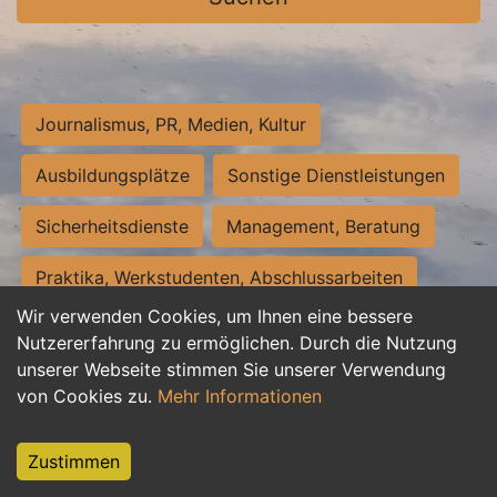
Journalismus, PR, Medien, Kultur
Ausbildungsplätze
Sonstige Dienstleistungen
Sicherheitsdienste
Management, Beratung
Praktika, Werkstudenten, Abschlussarbeiten
Wir verwenden Cookies, um Ihnen eine bessere
Personalwesen
Assistenz, Sekretariat
Nutzererfahrung zu ermöglichen. Durch die Nutzung
unserer Webseite stimmen Sie unserer Verwendung
Hilfskräfte, Aushilfs- und Nebenjobs
von Cookies zu.
Mehr Informationen
Einkauf, Logistik, Materialwirtschaft
Zustimmen
Weiterbildung, Studium, duale Ausbildung