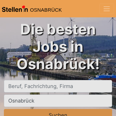
OSNABRÜCK
Die besten
Jobs in
Osnabrück!
Beruf, Fachrichtung, Firma
Ort, Stadt
Suchen