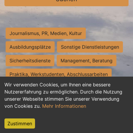
Journalismus, PR, Medien, Kultur
Ausbildungsplätze
Sonstige Dienstleistungen
Sicherheitsdienste
Management, Beratung
Praktika, Werkstudenten, Abschlussarbeiten
Wir verwenden Cookies, um Ihnen eine bessere
Personalwesen
Assistenz, Sekretariat
Nutzererfahrung zu ermöglichen. Durch die Nutzung
unserer Webseite stimmen Sie unserer Verwendung
Hilfskräfte, Aushilfs- und Nebenjobs
von Cookies zu.
Mehr Informationen
Einkauf, Logistik, Materialwirtschaft
Zustimmen
Weiterbildung, Studium, duale Ausbildung