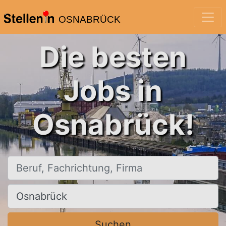
OSNABRÜCK
Die besten
Jobs in
Osnabrück!
Beruf, Fachrichtung, Firma
Ort, Stadt
Suchen