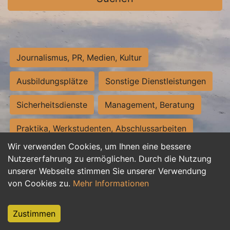
Journalismus, PR, Medien, Kultur
Ausbildungsplätze
Sonstige Dienstleistungen
Sicherheitsdienste
Management, Beratung
Praktika, Werkstudenten, Abschlussarbeiten
Wir verwenden Cookies, um Ihnen eine bessere
Personalwesen
Assistenz, Sekretariat
Nutzererfahrung zu ermöglichen. Durch die Nutzung
unserer Webseite stimmen Sie unserer Verwendung
Hilfskräfte, Aushilfs- und Nebenjobs
von Cookies zu.
Mehr Informationen
Einkauf, Logistik, Materialwirtschaft
Zustimmen
Weiterbildung, Studium, duale Ausbildung