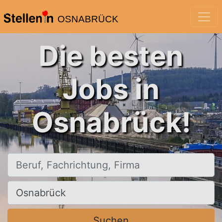
OSNABRÜCK
Die besten
Jobs in
Osnabrück!
Beruf, Fachrichtung, Firma
Ort, Stadt
Suchen