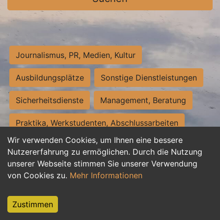
Journalismus, PR, Medien, Kultur
Ausbildungsplätze
Sonstige Dienstleistungen
Sicherheitsdienste
Management, Beratung
Praktika, Werkstudenten, Abschlussarbeiten
Wir verwenden Cookies, um Ihnen eine bessere
Personalwesen
Assistenz, Sekretariat
Nutzererfahrung zu ermöglichen. Durch die Nutzung
unserer Webseite stimmen Sie unserer Verwendung
Hilfskräfte, Aushilfs- und Nebenjobs
von Cookies zu.
Mehr Informationen
Einkauf, Logistik, Materialwirtschaft
Zustimmen
Weiterbildung, Studium, duale Ausbildung