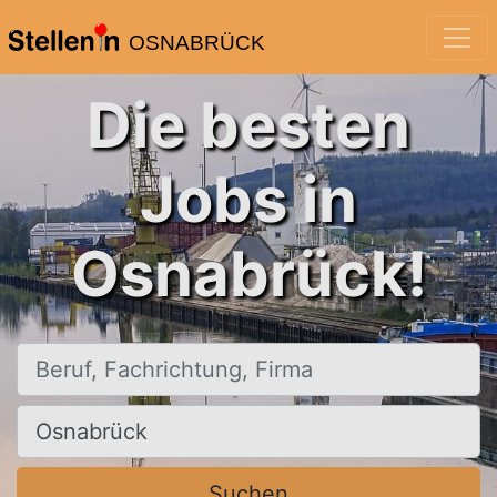
OSNABRÜCK
Die besten
Jobs in
Osnabrück!
Beruf, Fachrichtung, Firma
Ort, Stadt
Suchen