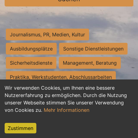
Journalismus, PR, Medien, Kultur
Ausbildungsplätze
Sonstige Dienstleistungen
Sicherheitsdienste
Management, Beratung
Praktika, Werkstudenten, Abschlussarbeiten
Wir verwenden Cookies, um Ihnen eine bessere
Personalwesen
Assistenz, Sekretariat
Nutzererfahrung zu ermöglichen. Durch die Nutzung
unserer Webseite stimmen Sie unserer Verwendung
Hilfskräfte, Aushilfs- und Nebenjobs
von Cookies zu.
Mehr Informationen
Einkauf, Logistik, Materialwirtschaft
Zustimmen
Weiterbildung, Studium, duale Ausbildung