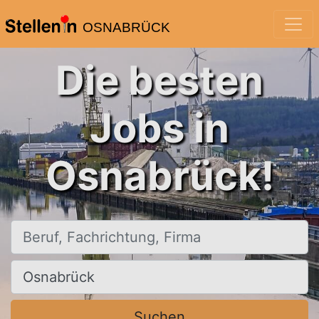
OSNABRÜCK
Die besten
Jobs in
Osnabrück!
Beruf, Fachrichtung, Firma
Ort, Stadt
Suchen