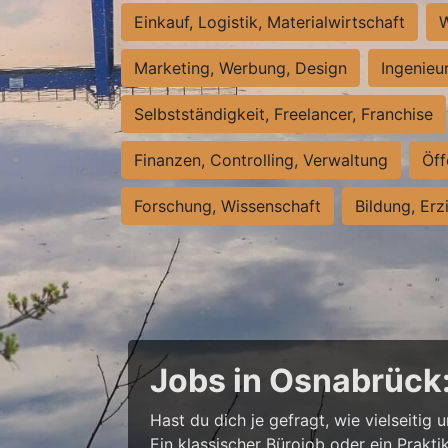
Einkauf, Logistik, Materialwirtschaft
W
Marketing, Werbung, Design
Ingenieu
Selbstständigkeit, Freelancer, Franchise
Finanzen, Controlling, Verwaltung
Öff
Forschung, Wissenschaft
Bildung, Erz
Jobs in Osnabrück
Hast du dich je gefragt, wie vielseitig 
Ein klassischer Bürojob oder ein Prak