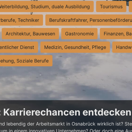
eiterbildung, Studium, duale Ausbildung
Tourismus
rberufe, Techniker
Berufskraftfahrer, Personenbeförder
Architektur, Bauwesen
Gastronomie
Finanzen, Ba
entlicher Dienst
Medizin, Gesundheit, Pflege
Handwe
iehung, Soziale Berufe
: Karrierechancen entdecken
und lebendig der Arbeitsmarkt in Osnabrück wirklich ist? Stel
tikum in einem innovativen Unternehmen? Oder doch eine A