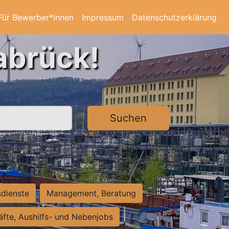
Für Bewerber*innen
Impressum
Datenschutzerklärung
abrück!
Suchen
sdienste
Management, Beratung
räfte, Aushilfs- und Nebenjobs