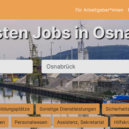
Für Arbeitgeber*innen
sten Jobs in Osn
Ort, Stadt
ildungsplätze
Sonstige Dienstleistungen
Sicherheit
ten
Personalwesen
Assistenz, Sekretariat
Hilfsk