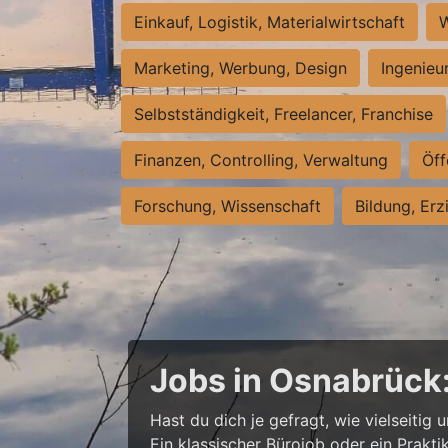
Einkauf, Logistik, Materialwirtschaft
W
Marketing, Werbung, Design
Ingenieu
Selbstständigkeit, Freelancer, Franchise
Finanzen, Controlling, Verwaltung
Öff
Forschung, Wissenschaft
Bildung, Erz
Jobs in Osnabrück
Hast du dich je gefragt, wie vielseitig 
Ein klassischer Bürojob oder ein Prak