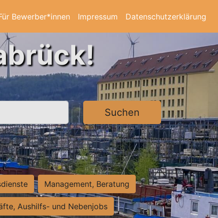
Für Bewerber*innen
Impressum
Datenschutzerklärung
abrück!
Suchen
sdienste
Management, Beratung
räfte, Aushilfs- und Nebenjobs