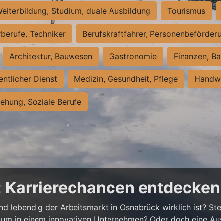
eiterbildung, Studium, duale Ausbildung
Tourismus
rberufe, Techniker
Berufskraftfahrer, Personenbeförder
Architektur, Bauwesen
Gastronomie
Finanzen, Ba
entlicher Dienst
Medizin, Gesundheit, Pflege
Handwe
iehung, Soziale Berufe
: Karrierechancen entdecken
und lebendig der Arbeitsmarkt in Osnabrück wirklich ist? Stel
tikum in einem innovativen Unternehmen? Oder doch eine A