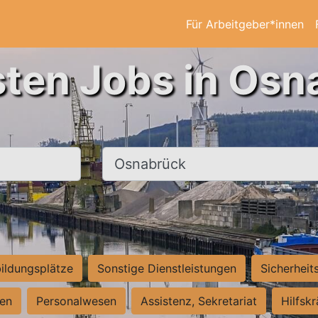
Für Arbeitgeber*innen
sten Jobs in Osn
Ort, Stadt
ildungsplätze
Sonstige Dienstleistungen
Sicherheit
ten
Personalwesen
Assistenz, Sekretariat
Hilfsk