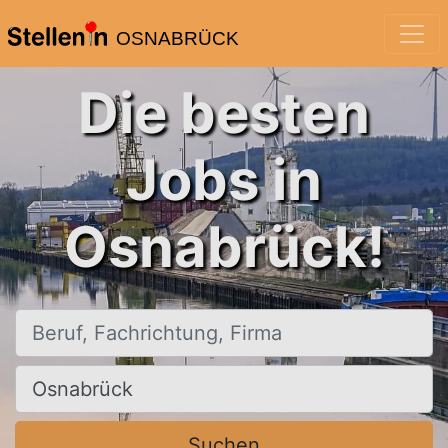
OSNABRÜCK
Die besten
Jobs in
Osnabrück!
Beruf, Fachrichtung, Firma
Ort, Stadt
Suchen