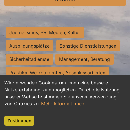
Journalismus, PR, Medien, Kultur
Ausbildungsplätze
Sonstige Dienstleistungen
Sicherheitsdienste
Management, Beratung
Praktika, Werkstudenten, Abschlussarbeiten
Wir verwenden Cookies, um Ihnen eine bessere
Personalwesen
Assistenz, Sekretariat
Nutzererfahrung zu ermöglichen. Durch die Nutzung
unserer Webseite stimmen Sie unserer Verwendung
Hilfskräfte, Aushilfs- und Nebenjobs
von Cookies zu.
Mehr Informationen
Einkauf, Logistik, Materialwirtschaft
Zustimmen
Weiterbildung, Studium, duale Ausbildung