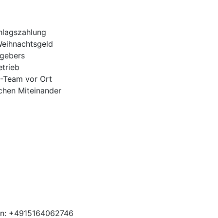
hlagszahlung
Weihnachtsgeld
tgebers
trieb
H-Team vor Ort
ichen Miteinander
en: +4915164062746