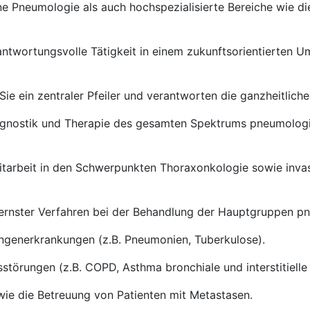
ne Pneumologie als auch hochspezialisierte Bereiche wie d
twortungsvolle Tätigkeit in einem zukunftsorientierten Umf
ie ein zentraler Pfeiler und verantworten die ganzheitlich
gnostik und Therapie des gesamten Spektrums pneumologis
Mitarbeit in den Schwerpunkten Thoraxonkologie sowie invas
ernster Verfahren bei der Behandlung der Hauptgruppen pn
ngenerkrankungen (z.B. Pneumonien, Tuberkulose).
nsstörungen (z.B. COPD, Asthma bronchiale und interstitiel
ie die Betreuung von Patienten mit Metastasen.