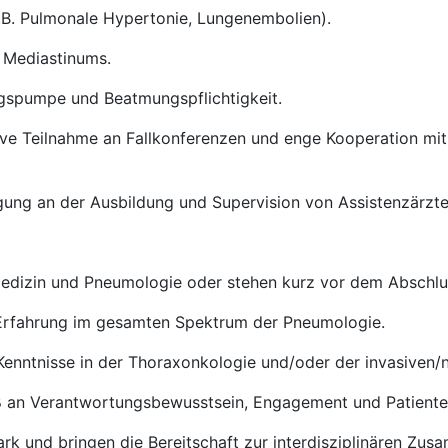
.B. Pulmonale Hypertonie, Lungenembolien).
 Mediastinums.
spumpe und Beatmungspflichtigkeit.
ive Teilnahme an Fallkonferenzen und enge Kooperation mit 
igung an der Ausbildung und Supervision von Assistenzärzt
 Medizin und Pneumologie oder stehen kurz vor dem Abschlu
e Erfahrung im gesamten Spektrum der Pneumologie.
 Kenntnisse in der Thoraxonkologie und/oder der invasiven
ß an Verantwortungsbewusstsein, Engagement und Patienten
rk und bringen die Bereitschaft zur interdisziplinären Zus