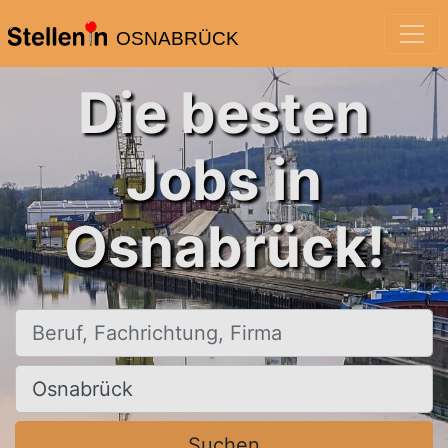
OSNABRÜCK
Die besten
Jobs in
Osnabrück!
Beruf, Fachrichtung, Firma
Ort, Stadt
Suchen