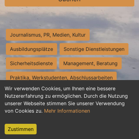
Journalismus, PR, Medien, Kultur
Ausbildungsplätze
Sonstige Dienstleistungen
Sicherheitsdienste
Management, Beratung
Praktika, Werkstudenten, Abschlussarbeiten
Wir verwenden Cookies, um Ihnen eine bessere
Personalwesen
Assistenz, Sekretariat
Nutzererfahrung zu ermöglichen. Durch die Nutzung
unserer Webseite stimmen Sie unserer Verwendung
Hilfskräfte, Aushilfs- und Nebenjobs
von Cookies zu.
Mehr Informationen
Einkauf, Logistik, Materialwirtschaft
Zustimmen
Weiterbildung, Studium, duale Ausbildung