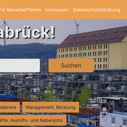
Für Bewerber*innen
Impressum
Datenschutzerklärung
abrück!
Suchen
sdienste
Management, Beratung
räfte, Aushilfs- und Nebenjobs