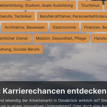
eiterbildung, Studium, duale Ausbildung
Tourismus
rberufe, Techniker
Berufskraftfahrer, Personenbeförder
Architektur, Bauwesen
Gastronomie
Finanzen, Ba
entlicher Dienst
Medizin, Gesundheit, Pflege
Handwe
iehung, Soziale Berufe
: Karrierechancen entdecken
und lebendig der Arbeitsmarkt in Osnabrück wirklich ist? Stel
tikum in einem innovativen Unternehmen? Oder doch eine A