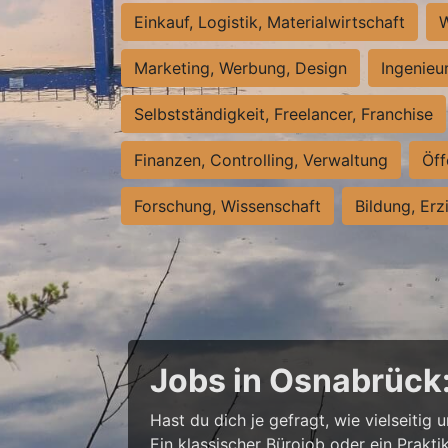
Einkauf, Logistik, Materialwirtschaft
W
Marketing, Werbung, Design
Ingenieu
Selbstständigkeit, Freelancer, Franchise
Finanzen, Controlling, Verwaltung
Öff
Forschung, Wissenschaft
Bildung, Erz
Jobs in Osnabrück
Hast du dich je gefragt, wie vielseitig 
Ein klassischer Bürojob oder ein Prak