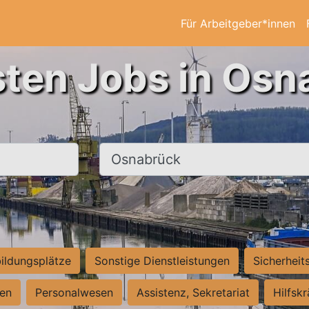
Für Arbeitgeber*innen
sten Jobs in Osn
Ort, Stadt
ildungsplätze
Sonstige Dienstleistungen
Sicherheit
ten
Personalwesen
Assistenz, Sekretariat
Hilfsk