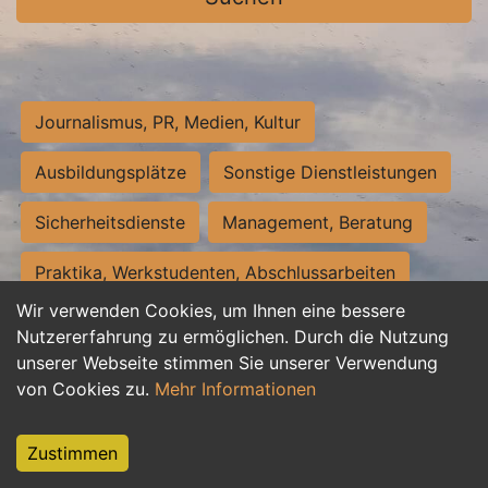
Journalismus, PR, Medien, Kultur
Ausbildungsplätze
Sonstige Dienstleistungen
Sicherheitsdienste
Management, Beratung
Praktika, Werkstudenten, Abschlussarbeiten
Wir verwenden Cookies, um Ihnen eine bessere
Personalwesen
Assistenz, Sekretariat
Nutzererfahrung zu ermöglichen. Durch die Nutzung
unserer Webseite stimmen Sie unserer Verwendung
Hilfskräfte, Aushilfs- und Nebenjobs
von Cookies zu.
Mehr Informationen
Einkauf, Logistik, Materialwirtschaft
Zustimmen
Weiterbildung, Studium, duale Ausbildung