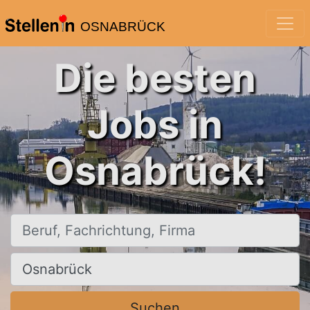
OSNABRÜCK
Die besten
Jobs in
Osnabrück!
Beruf, Fachrichtung, Firma
Ort, Stadt
Suchen