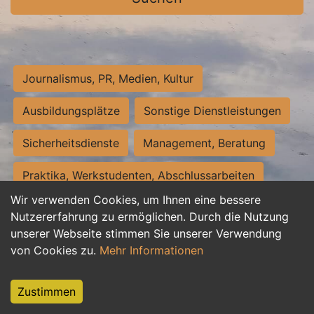
Journalismus, PR, Medien, Kultur
Ausbildungsplätze
Sonstige Dienstleistungen
Sicherheitsdienste
Management, Beratung
Praktika, Werkstudenten, Abschlussarbeiten
Wir verwenden Cookies, um Ihnen eine bessere
Personalwesen
Assistenz, Sekretariat
Nutzererfahrung zu ermöglichen. Durch die Nutzung
unserer Webseite stimmen Sie unserer Verwendung
Hilfskräfte, Aushilfs- und Nebenjobs
von Cookies zu.
Mehr Informationen
Einkauf, Logistik, Materialwirtschaft
Zustimmen
Weiterbildung, Studium, duale Ausbildung