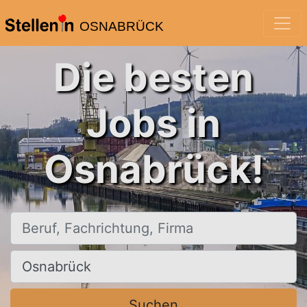
OSNABRÜCK
Die besten
Jobs in
Osnabrück!
Beruf, Fachrichtung, Firma
Ort, Stadt
Suchen