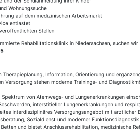
e und der Schulanmeldung Ihrer Kinder
- und Wohnungssuche
fahrung auf dem medizinischen Arbeitsmarkt
ce entlastet
veröffentlichten Stellen
mierte Rehabilitationsklinik in Niedersachsen, suchen wir
75
zen Therapieplanung, Information, Orientierung und ergänz
en Versorgung stehen moderne Trainings- und Diagnostikmö
s Spektrum von Atemwegs- und Lungenerkrankungen einschli
eschwerden, interstitieller Lungenerkrankungen und respira
ites interdisziplinäres Versorgungsangebot mit ärztlicher 
gsberatung, Sozialdienst und moderner Funktionsdiagnostik
 Betten und bietet Anschlussrehabilitation, medizinische Re